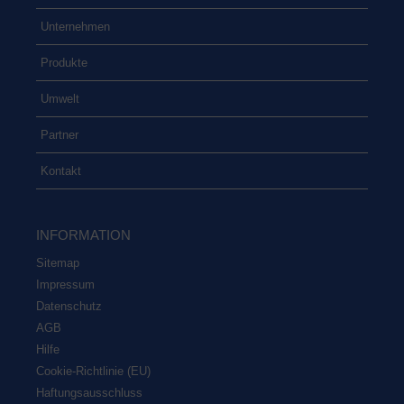
Unter­neh­men
Pro­duk­te
Umwelt
Part­ner
Kon­takt
INFOR­MA­TI­ON
Site­map
Impres­sum
Daten­schutz
AGB
Hil­fe
Coo­kie-Rich­t­­li­­nie (EU)
Haf­tungs­aus­schluss