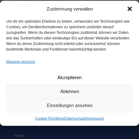
Zustimmung verwalten
Um dir ein optimales Erlebnis zu bieten, verwenden wir Technologien wie
Suchen
Cookies, um Geräteinformationen zu speichern und/oder darauf
nach:
zuzugreifen. Wenn du diesen Technologien zustimmst, können wir Daten
wie das Surfverhalten oder eindeutige IDs auf dieser Website verarbeiten.
Wenn du deine Zustimmung nicht erteilst oder zurückziehst, können
ARCHIV
bestimmte Merkmale und Funktionen beeinträchtigt werden.
Manage services
DAS UNTER­NEH­MEN
Akzeptieren
Das Unter­neh­men
COE GmbH
ist frei erfun­den. Es dient der
Ablehnen
Dar­stel­lung pra­xis­na­her Unter­neh­mens­vor­gän­ge im Rah­men
von Fern­lehr­gän­gen. Alle Ähn­lich­kei­ten mit der rea­len Welt sind
beabsichtigt.
Einstellungen ansehen
Coo­kie-Richt­li­nie
Daten­schutz
Impres­sum
SCHNELL­EIN­STIEG
Home