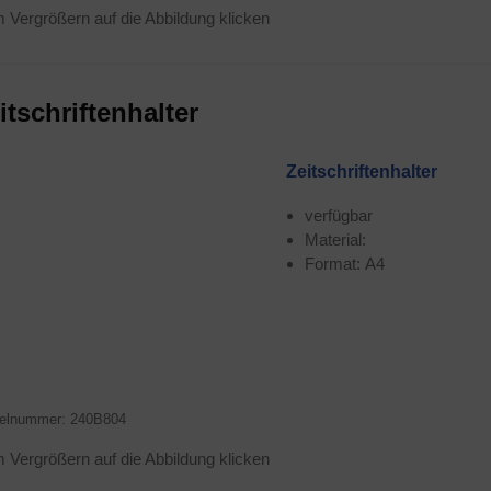
Ver­grö­ßern auf die Abbil­dung klicken
t­schrif­ten­hal­ter
Zeit­schrif­ten­hal­ter
ver­füg­bar
Mate­ri­al:
For­mat: A4
­kel­num­mer: 240B804
Ver­grö­ßern auf die Abbil­dung klicken