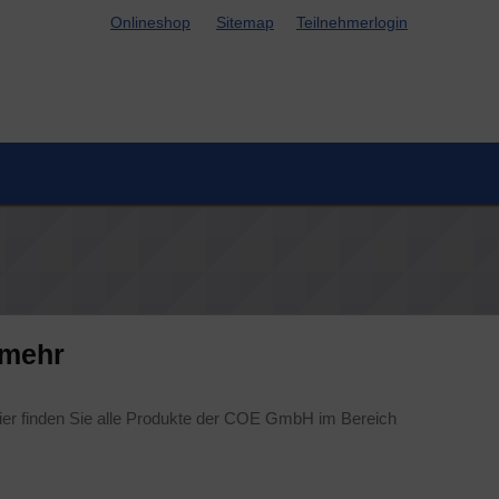
Online­shop
Site­map
Teil­neh­mer­lo­g­in
d mehr
Hier fin­den Sie alle Pro­duk­te der COE GmbH im Bereich