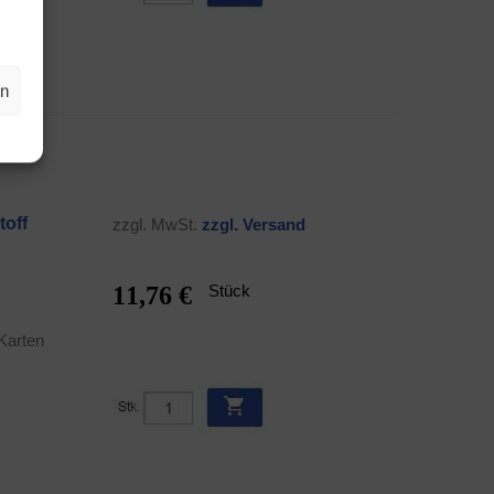
en
toff
zzgl. MwSt.
zzgl. Ver­sand
11,76 €
Stück
 Karten