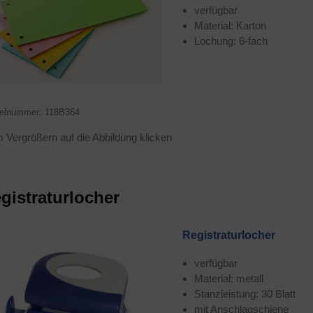
ver­füg­bar
Mate­ri­al: Karton
Lochung: 6‑fach
kel­num­mer: 118B364
Ver­grö­ßern auf die Abbil­dung klicken
is­tra­tur­lo­cher
Regis­tra­tur­lo­cher
ver­füg­bar
Mate­ri­al: metall
Stanz­leis­tung: 30 Blatt
mit Anschlag­schie­ne