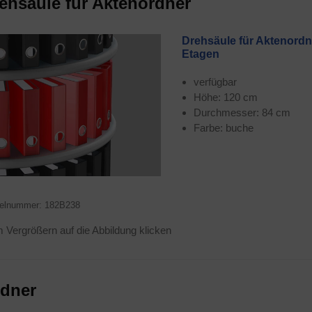
eh­säu­le für Aktenordner
Dreh­säu­le für Akten­ord­n
Etagen
ver­füg­bar
Höhe: 120 cm
Durch­mes­ser: 84 cm
Far­be: buche
­kel­num­mer: 182B238
Ver­grö­ßern auf die Abbil­dung klicken
d­ner