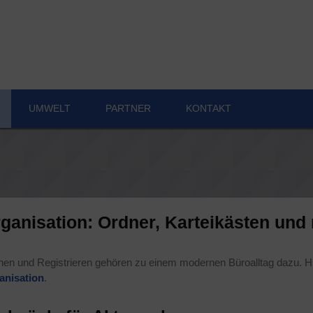
UMWELT
PART­NER
KON­TAKT
ga­ni­sa­ti­on: Ord­ner, Kar­tei­käs­ten un
nen und Regis­trie­ren gehö­ren zu einem moder­nen Büro­all­tag dazu. 
ni­sa­ti­on
.