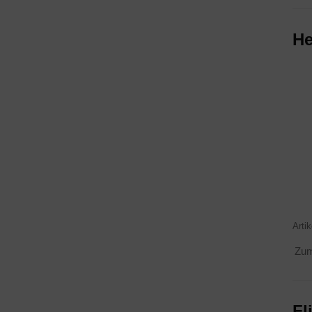
He
Arti
Zum 
Fl