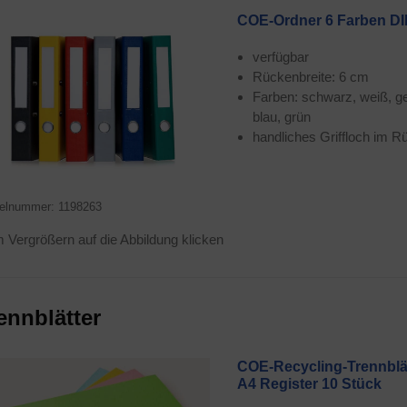
COE-Ord­ner 6 Far­ben D
ver­füg­bar
Rücken­brei­te: 6 cm
Far­ben: schwarz, weiß, gel
blau, grün
hand­li­ches Griff­loch im 
kel­num­mer: 1198263
Ver­grö­ßern auf die Abbil­dung klicken
enn­blät­ter
COE-Recy­cling-Trenn­blät
A4 Regis­ter 10 Stück