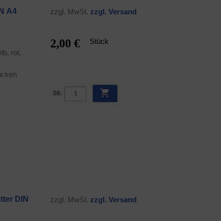
IN A4
zzgl. MwSt.
zzgl. Ver­sand
2,00 €
Stück
b, rot,
Rücken
­ter DIN
zzgl. MwSt.
zzgl. Ver­sand