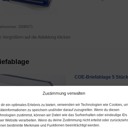
­kel­num­mer: 200B071
Ver­grö­ßern auf die Abbil­dung klicken
ef­ab­la­ge
COE-Brief­ab­la­ge 5 Stüc
ver­füg­bar
Zustimmung verwalten
Mate­ri­al: Aluminium
Brei­te: 31 cm
dir ein optimales Erlebnis zu bieten, verwenden wir Technologien wie Cookies, u
Höhe: 8 cm
äteinformationen zu speichern und/oder darauf zuzugreifen. Wenn du diesen
Tie­fe: 38 cm
hnologien zustimmst, können wir Daten wie das Surfverhalten oder eindeutige IDs
ser Website verarbeiten. Wenn du deine Zustimmung nicht erteilst oder zurückziehs
nen bestimmte Merkmale und Funktionen beeinträchtigt werden.