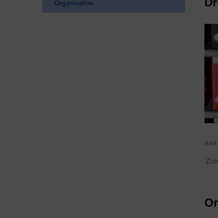
Dr
Orga­ni­sa­ti­on
Arti
Zum 
Or