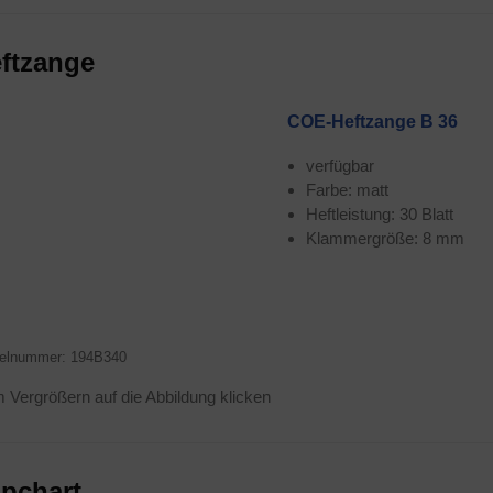
ft­zan­ge
COE-Heft­zan­ge B 36
ver­füg­bar
Far­be: matt
Heft­leis­tung: 30 Blatt
Klam­mer­grö­ße: 8 mm
­kel­num­mer: 194B340
Ver­grö­ßern auf die Abbil­dung klicken
ip­chart