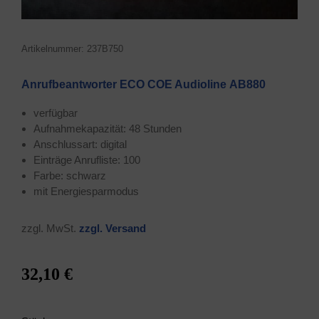
Arti­kel­num­mer: 237B750
Anruf­be­ant­wor­ter ECO COE Audio­li­ne AB880
ver­füg­bar
Auf­nah­me­ka­pa­zi­tät: 48 Stunden
Anschluss­art: digital
Ein­trä­ge Anruf­lis­te: 100
Far­be: schwarz
mit Ener­gie­spar­mo­dus
zzgl. MwSt.
zzgl. Ver­sand
32,10 €