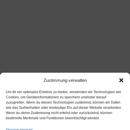
Zustimmung verwalten
Um dir ein optimales Erlebnis zu bieten, verwenden wir Technologien wie
Cookies, um Geräteinformationen zu speichern und/oder darauf
zuzugreifen. Wenn du diesen Technologien zustimmst, können wir Daten
wie das Surfverhalten oder eindeutige IDs auf dieser Website verarbeiten.
Wenn du deine Zustimmung nicht erteilst oder zurückziehst, können
Arti­kel­num­mer: 281B370
bestimmte Merkmale und Funktionen beeinträchtigt werden.
Manage services