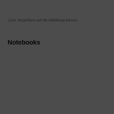
Zum Ver­grö­ßern auf die Abbil­dung klicken
Note­books