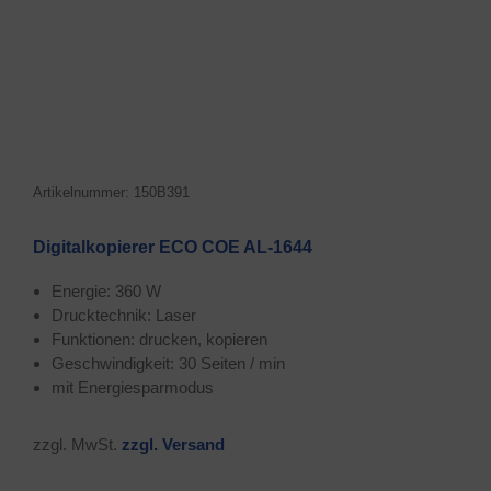
Arti­kel­num­mer: 150B391
Digi­tal­ko­pie­rer ECO COE AL-1644
Ener­gie: 360 W
Druck­tech­nik: Laser
Funk­tio­nen: dru­cken, kopieren
Geschwin­dig­keit: 30 Sei­ten / min
mit Ener­gie­spar­mo­dus
zzgl. MwSt.
zzgl. Ver­sand