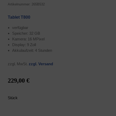
Arti­kel­num­mer: 265B532
Tablet T800
ver­füg­bar
Spei­cher: 32 GB
Kame­ra: 16 MPixel
Dis­play: 9 Zoll
Akku­lauf­zeit: 4 Stunden
zzgl. MwSt.
zzgl. Ver­sand
229,00 €
Stück