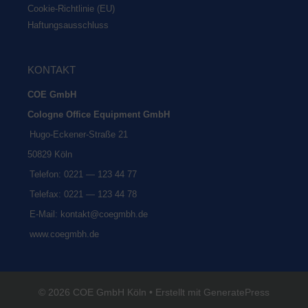
Coo­kie-Rich­t­­li­­nie (EU)
Haf­tungs­aus­schluss
KON­TAKT
COE GmbH
Colo­gne Office Equip­ment GmbH
Hugo-Ecke­ner-Stra­ße 21
50829 Köln
Tele­fon: 0221 — 123 44 77
Tele­fax: 0221 — 123 44 78
E‑Mail:
kontakt@coegmbh.de
www.coegmbh.de
© 2026 COE GmbH Köln
• Erstellt mit
GeneratePress