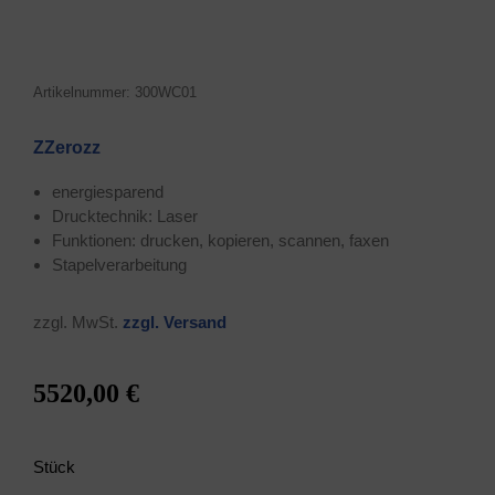
Arti­kel­num­mer: 300WC01
ZZerozz
ener­gie­spa­rend
Druck­tech­nik: Laser
Funk­tio­nen: dru­cken, kopie­ren, scan­nen, faxen
Sta­pel­ver­ar­bei­tung
zzgl. MwSt.
zzgl. Ver­sand
5520,00 €
Stück