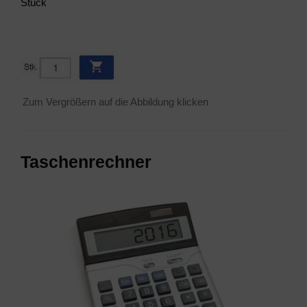
Stück
Zum Ver­grö­ßern auf die Abbil­dung klicken
Taschen­rech­ner