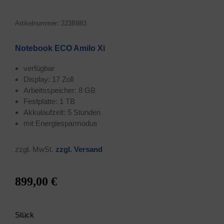
Arti­kel­num­mer: 223B883
Note­book ECO Ami­lo Xi
ver­füg­bar
Dis­play: 17 Zoll
Arbeits­spei­cher: 8 GB
Fest­plat­te: 1 TB
Akku­lauf­zeit: 5 Stunden
mit Ener­gie­spar­mo­dus
zzgl. MwSt.
zzgl. Ver­sand
899,00 €
Stück