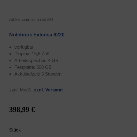
Arti­kel­num­mer: 276B904
Note­book Exten­sa 8220
ver­füg­bar
Dis­play: 15,6 Zoll
Arbeits­spei­cher: 4 GB
Fest­plat­te: 500 GB
Akku­lauf­zeit: 3 Stunden
zzgl. MwSt.
zzgl. Ver­sand
398,99 €
Stück