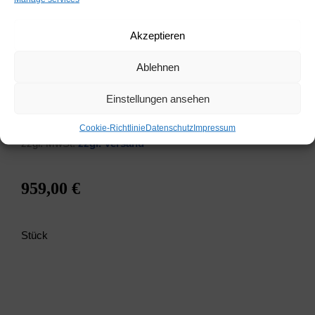
Han­dy SGH-D900i
ver­füg­bar
Akzeptieren
Spei­cher: 64 GB
Kame­ra: 16 MPixel
Ablehnen
Android
14 Stun­den Sprechzeit
Einstellungen ansehen
mit Ener­gie­spar­mo­dus
Coo­kie-Richt­li­nie
Daten­schutz
Impres­sum
zzgl. MwSt.
zzgl. Ver­sand
959,00 €
Stück