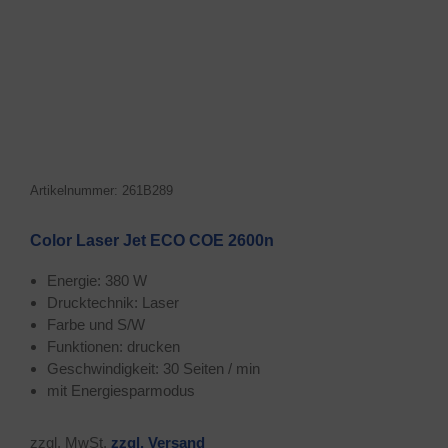
Arti­kel­num­mer: 261B289
Color Laser Jet ECO COE 2600n
Ener­gie: 380 W
Druck­tech­nik: Laser
Far­be und S/W
Funk­tio­nen: drucken
Geschwin­dig­keit: 30 Sei­ten / min
mit Ener­gie­spar­mo­dus
zzgl. MwSt.
zzgl. Ver­sand