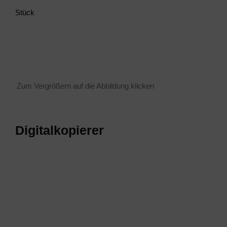
Stück
Zum Ver­grö­ßern auf die Abbil­dung klicken
Digi­tal­ko­pie­rer