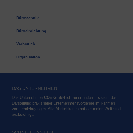
Büro­tech­nik
Büro­ein­rich­tung
Ver­brauch
Orga­ni­sa­ti­on
DAS UNTER­NEH­MEN
Das Unter­neh­men
COE GmbH
ist frei erfun­den. Es dient der
Dar­stel­lung pra­xis­na­her Unter­neh­mens­vor­gän­ge im Rah­men
von Fern­lehr­gän­gen. Alle Ähn­lich­kei­ten mit der rea­len Welt sind
beabsichtigt.
SCHNELL­EIN­STIEG