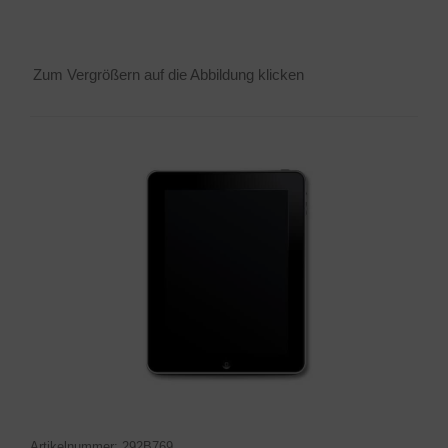
Zum Ver­grö­ßern auf die Abbil­dung klicken
Arti­kel­num­mer: 292B769