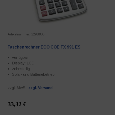
Arti­kel­num­mer: 229B906
Taschen­rech­ner ECO COE FX 991 ES
ver­füg­bar
Dis­play: LCD
zehn­stel­lig
Solar- und Batteriebetrieb
zzgl. MwSt.
zzgl. Ver­sand
33,32 €