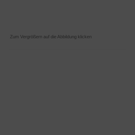
Zum Ver­grö­ßern auf die Abbil­dung klicken