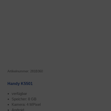
Arti­kel­num­mer: 281B360
Han­dy K5501
ver­füg­bar
Spei­cher: 8 GB
Kame­ra: 4 MPixel
Android