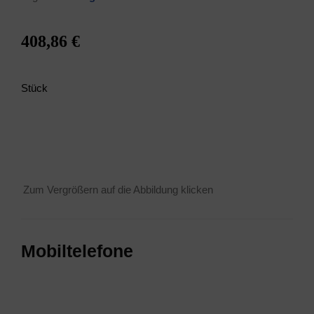
408,86 €
Stück
Zum Ver­grö­ßern auf die Abbil­dung klicken
Mobil­te­le­fo­ne