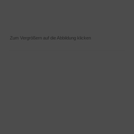
Zum Ver­grö­ßern auf die Abbil­dung klicken