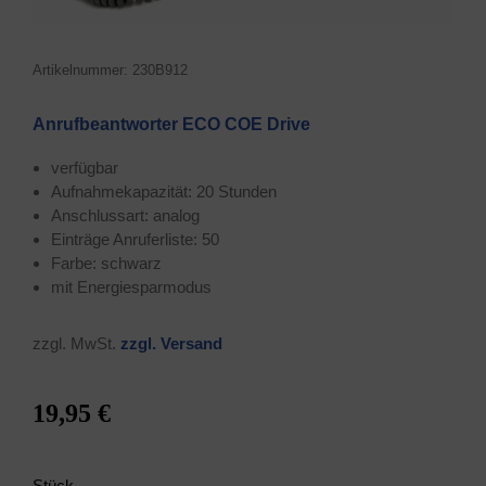
Arti­kel­num­mer: 230B912
Anruf­be­ant­wor­ter ECO COE Drive
ver­füg­bar
Auf­nah­me­ka­pa­zi­tät: 20 Stunden
Anschluss­art: analog
Ein­trä­ge Anru­fer­lis­te: 50
Far­be: schwarz
mit Ener­gie­spar­mo­dus
zzgl. MwSt.
zzgl. Ver­sand
19,95 €
Stück