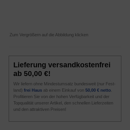
Zum Ver­grö­ßern auf die Abbil­dung klicken
Lie­fe­rung ver­sand­kos­ten­frei
ab 50,00 €!
Wir lie­fern ohne Min­dest­um­satz bun­des­weit (nur Fest­
land)
frei Haus
ab einem Ein­kauf von
50,00 € net­to
.
Pro­fi­tie­ren Sie von der hohen Ver­füg­bar­keit und der
Top­qua­li­tät unse­rer Arti­kel, den schnel­len Lie­fer­zei­ten
und den attrak­ti­ven Preisen!