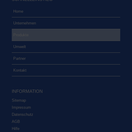
Home
Unter­neh­men
Pro­duk­te
Umwelt
Part­ner
Kon­takt
INFOR­MA­TI­ON
Site­map
Impres­sum
Daten­schutz
AGB
Hil­fe