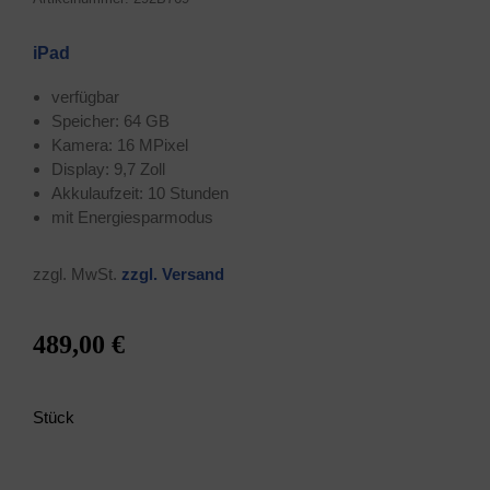
iPad
ver­füg­bar
Spei­cher: 64 GB
Kame­ra: 16 MPixel
Dis­play: 9,7 Zoll
Akku­lauf­zeit: 10 Stunden
mit Ener­gie­spar­mo­dus
zzgl. MwSt.
zzgl. Ver­sand
489,00 €
Stück