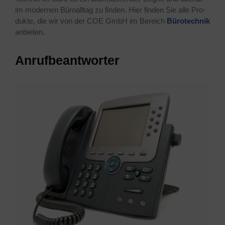
im moder­nen Büro­all­tag zu fin­den. Hier fin­den Sie alle Pro­
duk­te, die wir von der COE GmbH im Bereich
Büro­tech­nik
anbieten.
Anruf­be­ant­wor­ter