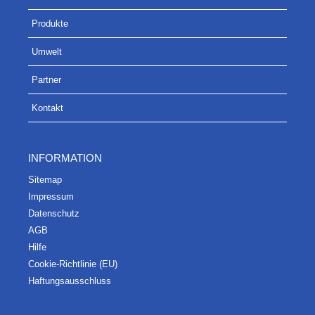
Pro­duk­te
Umwelt
Part­ner
Kon­takt
INFOR­MA­TI­ON
Site­map
Impres­sum
Daten­schutz
AGB
Hil­fe
Coo­kie-Rich­t­­li­­nie (EU)
Haf­tungs­aus­schluss