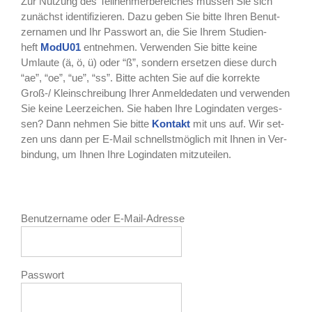
Zur Nut­zung des Teil­neh­mer­be­rei­ches müs­sen Sie sich
zunächst iden­ti­fi­zie­ren. Dazu geben Sie bit­te Ihren Benut­
zer­na­men und Ihr Pass­wort an, die Sie Ihrem Stu­di­en­
heft
ModU01
ent­neh­men. Ver­wen­den Sie bit­te kei­ne
Umlau­te (ä, ö, ü) oder “ß”, son­dern erset­zen die­se durch
“ae”, “oe”, “ue”, “ss”. Bit­te ach­ten Sie auf die kor­rek­te
Groß-/ Klein­schrei­bung Ihrer Anmel­de­da­ten und ver­wen­den
Sie kei­ne Leer­zei­chen. Sie haben Ihre Log­in­da­ten ver­ges­
sen? Dann neh­men Sie bit­te
Kon­takt
mit uns auf. Wir set­
zen uns dann per E‑Mail schnellst­mög­lich mit Ihnen in Ver­
bin­dung, um Ihnen Ihre Log­in­da­ten mitzuteilen.
Benutzername oder E-Mail-Adresse
Passwort