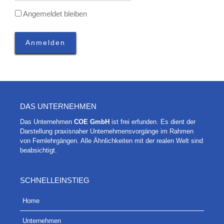
Angemeldet bleiben
DAS UNTER­NEH­MEN
Das Unter­neh­men
COE GmbH
ist frei erfun­den. Es dient der
Dar­stel­lung pra­xis­na­her Unter­neh­mens­vor­gän­ge im Rah­men
von Fern­lehr­gän­gen. Alle Ähn­lich­kei­ten mit der rea­len Welt sind
beabsichtigt.
SCHNELL­EIN­STIEG
Home
Unter­neh­men