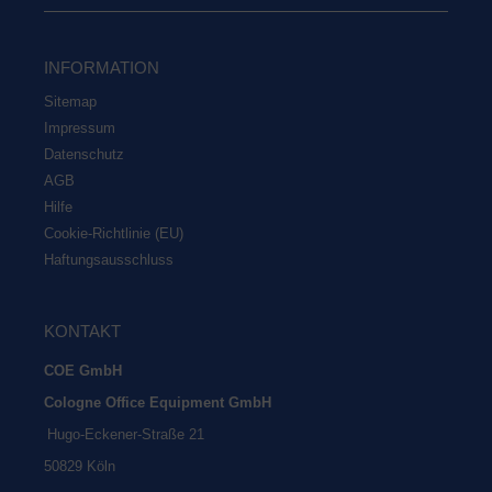
INFOR­MA­TI­ON
Site­map
Impres­sum
Daten­schutz
AGB
Hil­fe
Coo­kie-Rich­t­­li­­nie (EU)
Haf­tungs­aus­schluss
KON­TAKT
COE GmbH
Colo­gne Office Equip­ment GmbH
Hugo-Ecke­ner-Stra­ße 21
50829 Köln