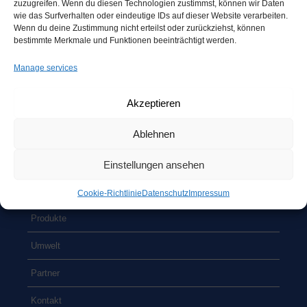
zuzugreifen. Wenn du diesen Technologien zustimmst, können wir Daten
wie das Surfverhalten oder eindeutige IDs auf dieser Website verarbeiten.
Wenn du deine Zustimmung nicht erteilst oder zurückziehst, können
DAS UNTER­NEH­MEN
bestimmte Merkmale und Funktionen beeinträchtigt werden.
Das Unter­neh­men
COE GmbH
ist frei erfun­den. Es dient der
Manage services
Dar­stel­lung pra­xis­na­her Unter­neh­mens­vor­gän­ge im Rah­men
von Fern­lehr­gän­gen. Alle Ähn­lich­kei­ten mit der rea­len Welt sind
beabsichtigt.
Akzeptieren
Ablehnen
SCHNELL­EIN­STIEG
Home
Einstellungen ansehen
Unter­neh­men
Coo­kie-Richt­li­nie
Daten­schutz
Impres­sum
Pro­duk­te
Umwelt
Part­ner
Kon­takt