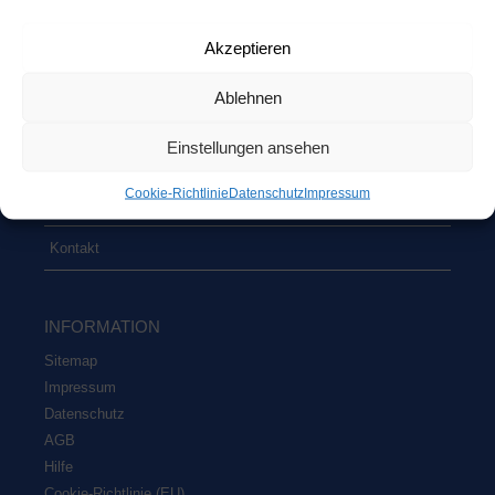
Home
Akzeptieren
Unter­neh­men
Ablehnen
Pro­duk­te
Einstellungen ansehen
Umwelt
Coo­kie-Richt­li­nie
Daten­schutz
Impres­sum
Part­ner
Kon­takt
INFOR­MA­TI­ON
Site­map
Impres­sum
Daten­schutz
AGB
Hil­fe
Coo­kie-Rich­t­­li­­nie (EU)