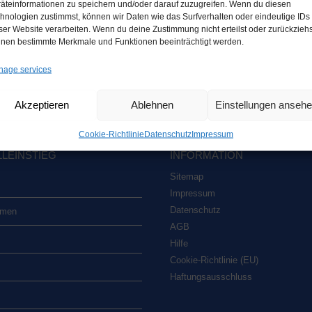
äteinformationen zu speichern und/oder darauf zuzugreifen. Wenn du diesen
hnologien zustimmst, können wir Daten wie das Surfverhalten oder eindeutige IDs
ser Website verarbeiten. Wenn du deine Zustimmung nicht erteilst oder zurückziehs
nen bestimmte Merkmale und Funktionen beeinträchtigt werden.
age services
Akzeptieren
Ablehnen
Einstellungen anseh
Coo­kie-Richt­li­nie
Daten­schutz
Impres­sum
­EIN­STIEG
INFOR­MA­TI­ON
Site­map
Impres­sum
Daten­schutz
­men
AGB
Hil­fe
Coo­kie-Rich­t­­li­­nie (EU)
Haf­tungs­aus­schluss