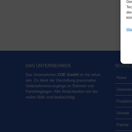
Ger
Tec
die
kön
Man
DAS UNTER­NEH­MEN
SCHNELL
Das Unter­neh­men
COE GmbH
ist frei erfun­
Home
den. Es dient der Dar­stel­lung pra­xis­na­her
Unter­neh­mens­vor­gän­ge im Rah­men von
Unter­neh
Fern­lehr­gän­gen. Alle Ähn­lich­kei­ten mit der
rea­len Welt sind beabsichtigt.
Pro­duk­te
Umwelt
Part­ner