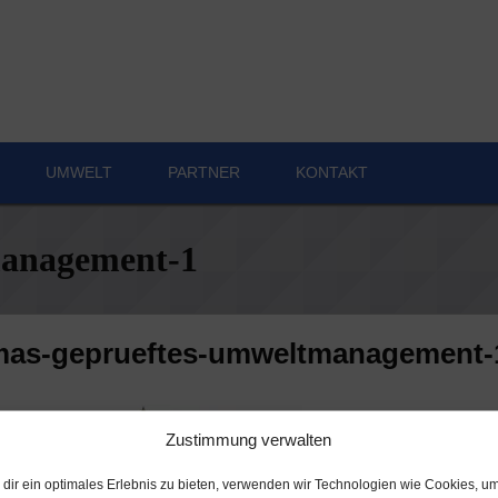
UMWELT
PART­NER
KON­TAKT
­nage­men­t‑1
as-gepruef­tes-umwelt­ma­nage­men­t‑
Zustimmung verwalten
dir ein optimales Erlebnis zu bieten, verwenden wir Technologien wie Cookies, u