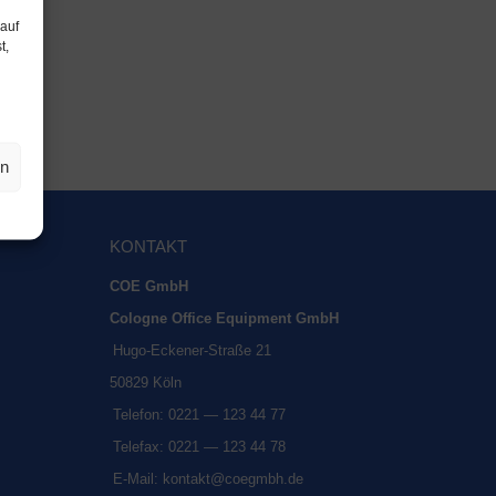
 auf
t,
en
KON­TAKT
COE GmbH
Colo­gne Office Equip­ment GmbH
Hugo-Ecke­ner-Stra­ße 21
50829 Köln
Tele­fon: 0221 — 123 44 77
Tele­fax: 0221 — 123 44 78
E‑Mail:
kontakt@coegmbh.de