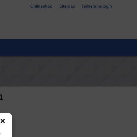
Online­shop
Site­map
Teil­neh­mer­lo­g­in
1
m