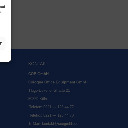
 auf
t,
en
KON­TAKT
COE GmbH
Colo­gne Office Equip­ment GmbH
Hugo-Ecke­ner-Stra­ße 21
50829 Köln
Tele­fon: 0221 — 123 44 77
Tele­fax: 0221 — 123 44 78
E‑Mail:
kontakt@coegmbh.de