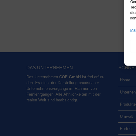
Ger
Tec
die
kön
Man
DAS UNTER­NEH­MEN
SCHNELL
Das Unter­neh­men
COE GmbH
ist frei erfun­
Home
den. Es dient der Dar­stel­lung pra­xis­na­her
Unter­neh­mens­vor­gän­ge im Rah­men von
Unter­neh
Fern­lehr­gän­gen. Alle Ähn­lich­kei­ten mit der
rea­len Welt sind beabsichtigt.
Pro­duk­te
Umwelt
Part­ner