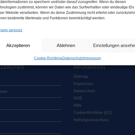
äteinformationen zu speichern und/oder darauf zuzugreifen. Wenn du diesen
hnologien zustimmst, können wir Daten wie das Surfverhalten oder eindeutige IDs
ser Website verarbeiten. Wenn du deine Zustimmung nicht erteilst oder zurückziehs
nen bestimmte Merkmale und Funktionen beeinträchtigt werden.
age services
Akzeptieren
Ablehnen
Einstellungen anseh
Coo­kie-Richt­li­nie
Daten­schutz
Impres­sum
­EIN­STIEG
INFOR­MA­TI­ON
Site­map
Impres­sum
Daten­schutz
­men
AGB
Hil­fe
Coo­kie-Rich­t­­li­­nie (EU)
Haf­tungs­aus­schluss