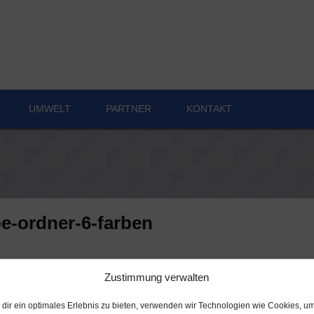
UMWELT
PART­NER
KON­TAKT
e-ord­ner-6-far­ben
Zustimmung verwalten
dir ein optimales Erlebnis zu bieten, verwenden wir Technologien wie Cookies, u