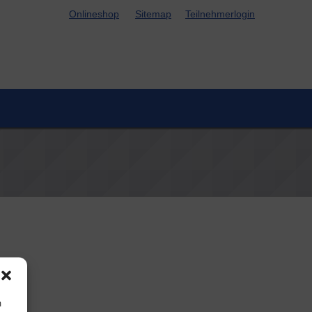
Online­shop
Site­map
Teil­neh­mer­lo­g­in
m